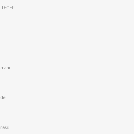
ne TEGEP
rtmanı
nde
nasıl