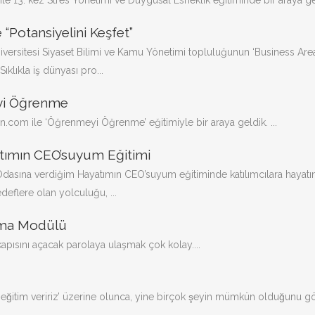
le 13. kez Stres Yönetimi ve Duygusal Esneklik eğitiminde bir araya geld
“Potansiyelini Keşfet”
iversitesi Siyaset Bilimi ve Kamu Yönetimi topluluğunun ‘Business Area
klıkla iş dünyası pro...
yi Öğrenme
en.com ile ‘Öğrenmeyi Öğrenme’ eğitimiyle bir araya geldik. ...
atımın CEO’suyum Eğitimi
 Odasına verdiğim Hayatımın CEO’suyum eğitiminde katılımcılara hayatı
deflere olan yolculuğu, ...
rma Modülü
pısını açacak parolaya ulaşmak çok kolay....
 eğitim veririz’ üzerine olunca, yine birçok şeyin mümkün olduğunu go