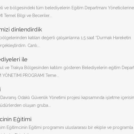
li ve bölgesindeki tüm belediyelerin Eğitim Departmanı Yöneticileri
emel Bilgi ve Beceriler...
imizi dinlendirdik
 bölgelerinden katılan değerli çalışanlarına 1,5 saat “Durmak Hareketin
çekleştirdim. Canlı...
iyeleri ile
bul ve Trakya Bölgesinden katılım gösteren Belediyelerin eğitim Depa
İM YÖNETİMİ PROGRAMI Teme...
i
 Davranış Odaklı Güvenlik Yönetimi projesi kapsamında işletme içerisi
üdürlerden oluşan gruba...
cinin Eğitimi
im Eğitimcinin Eğitimi programını uluslararası bir ekiple ve programla 