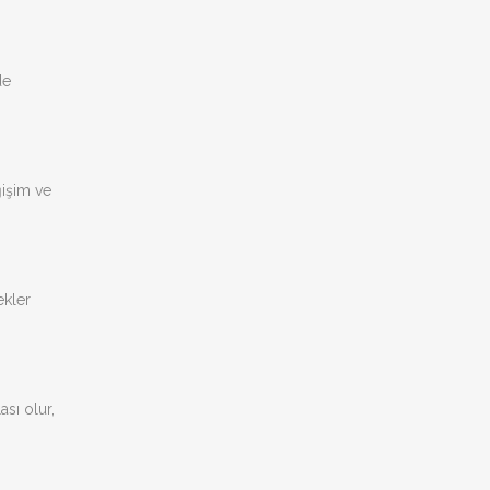
de
ğişim ve
ekler
ası olur,