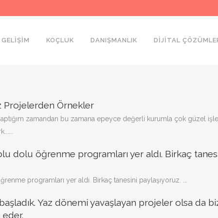
 GELIŞIM
KOÇLUK
DANIŞMANLIK
DIJITAL ÇÖZÜMLE
z Projelerden Örnekler
 yaptığım zamandan bu zamana epeyce değerli kurumla çok güzel işle
.....
olu dolu öğrenme programları yer aldı. Birkaç tanes
renme programları yer aldı. Birkaç tanesini paylaşıyoruz. ...
z başladık. Yaz dönemi yavaşlayan projeler olsa da b
 eder.