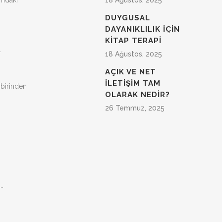
amdaki
18 Ağustos, 2025
DUYGUSAL
DAYANIKLILIK IÇIN
KITAP TERAPI
.
18 Ağustos, 2025
AÇIK VE NET
İLETİŞİM TAM
rbirinden
OLARAK NEDIR?
26 Temmuz, 2025
..