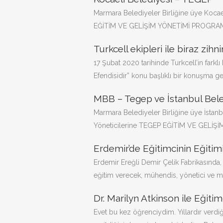
Marmara Belediyeler Birliğine üye Kocae
EĞİTİM VE GELİŞİM YÖNETİMİ PROGRAMI T
Turkcell ekipleri ile biraz zihn
17 Şubat 2020 tarihinde Turkcell’in farklı
Efendisidir” konu başlıklı bir konuşma ger
MBB – Tegep ve İstanbul Beled
Marmara Belediyeler Birliğine üye İstan
Yöneticilerine TEGEP EĞİTİM VE GELİŞ
Erdemir’de Eğitimcinin Eğitim
Erdemir Ereğli Demir Çelik Fabrikasında,
eğitim verecek, mühendis, yönetici ve m
Dr. Marilyn Atkinson ile Eğitim
Evet bu kez öğrenciydim. Yıllardır verdiğ