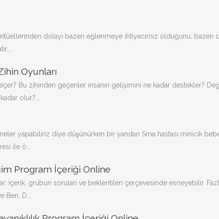
itüellerinden dolayı bazen eğlenmeye ihtiyacımız olduğunu, bazen 
r....
 Zihin Oyunları
geçer? Bu zihinden geçenler insanın gelişimini ne kadar destekler? De
adar olur?...
n neler yapabiliriz diye düşünürken bir yandan Sma hastası minicik beb
i ile ö...
im Program İçeriği Online
. İçerik, grubun soruları ve beklentileri çerçevesinde esneyebilir. Fazl
e Ben, D...
yanıklılık Program İçeriği Online