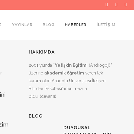
R
YAYINLAR
BLOG
HABERLER
İLETIŞIM
HAKKIMDA
2001 yılında “
Yetişkin Eğitimi
(Androgoji)”
r
üzerine
akademik öğretim
veren tek
kurum olan Anadolu Üniversitesi İletişim
Bilimleri Fakültesi’nden mezun
ini
oldu.
(devamı)
BLOG
izim
DUYGUSAL