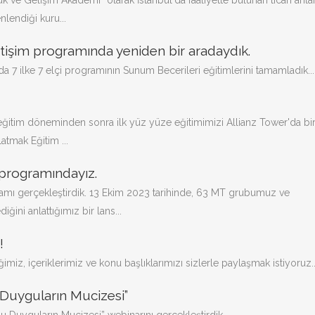
uk ve Gelişim Akademi” olarak İstanbul'da faaliyette bulunan ticari anl
nlendiği kuru...
netişim programında yeniden bir aradaydık.
7 ilke 7 elçi programının Sunum Becerileri eğitimlerini tamamladık...
eğitim döneminden sonra ilk yüz yüze eğitimimizi Allianz Tower'da bi
latmak Eğitim ...
 programındayız.
amı gerçekleştirdik. 13 Ekim 2023 tarihinde, 63 MT grubumuz ve
diğini anlattığımız bir lans...
!
miz, içeriklerimiz ve konu başlıklarımızı sizlerle paylaşmak istiyoruz..
 Duyguların Mucizesi”