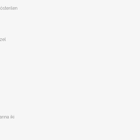
österilen
zel
rına iki