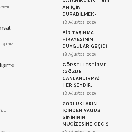
DAYANIKLILIK – BIR
n devam
AN IÇIN
DURABILMEK-
18 Ağustos, 2025
umsal
BIR TAŞINMA
HIKAYESININ
ldiğimiz
DUYGULAR GEÇIDI
18 Ağustos, 2025
lişime
GÖRSELLEŞTIRME
(GÖZDE
CANLANDIRMA)
HER ŞEYDIR.
18 Ağustos, 2025
ZORLUKLARIN
 ...
IÇINDEN VAGUS
SINIRININ
MUCIZESINE GEÇIŞ