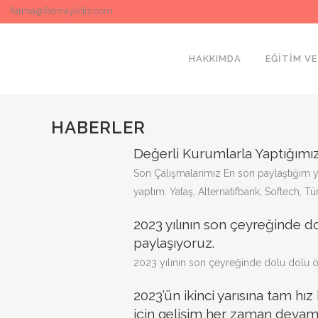
fatma@fatmayildiz.com
HAKKIMDA
EĞITIM VE
HABERLER
Değerli Kurumlarla Yaptığımı
Son Çalışmalarımız En son paylaştığım
yaptım. Yataş, Alternatifbank, Softech, Türk.
2023 yılının son çeyreğinde d
paylaşıyoruz.
2023 yılının son çeyreğinde dolu dolu öğ
2023’ün ikinci yarısına tam hı
için gelişim her zaman devam