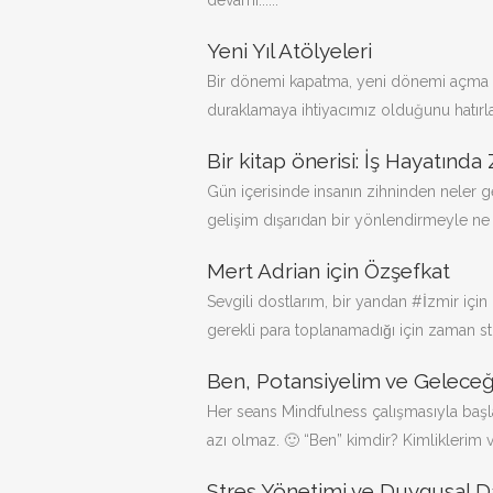
devamı......
Yeni Yıl Atölyeleri
Bir dönemi kapatma, yeni dönemi açma r
duraklamaya ihtiyacımız olduğunu hatırlatı
Bir kitap önerisi: İş Hayatında
Gün içerisinde insanın zihninden neler 
gelişim dışarıdan bir yönlendirmeyle ne k
Mert Adrian için Özşefkat
Sevgili dostlarım, bir yandan #İzmir içi
gerekli para toplanamadığı için zaman stres
Ben, Potansiyelim ve Geleceğ
Her seans Mindfulness çalışmasıyla başlar
azı olmaz. 🙂 “Ben” kimdir? Kimliklerim v
Stres Yönetimi ve Duygusal Da