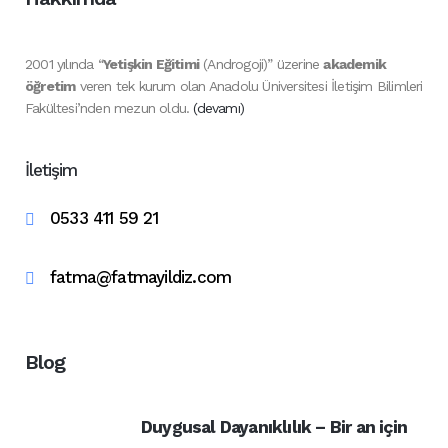
2001 yılında “
Yetişkin Eğitimi
(Androgoji)” üzerine
akademik
öğretim
veren tek kurum olan Anadolu Üniversitesi İletişim Bilimleri
Fakültesi’nden mezun oldu.
(devamı)
İletişim
0533 411 59 21
fatma@fatmayildiz.com
Blog
Duygusal Dayanıklılık – Bir an için