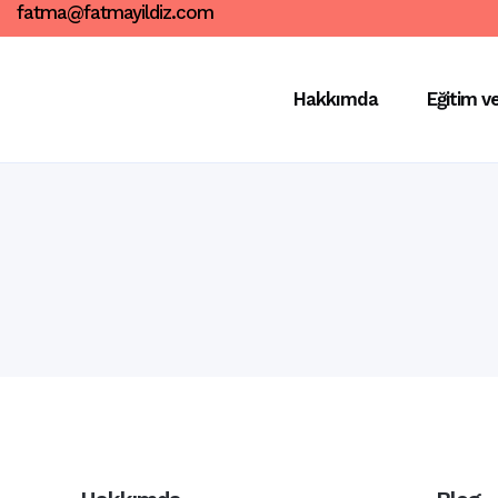
fatma@fatmayildiz.com
Hakkımda
Eğitim v
Güle, Eğlene
Öğrenmeyi seviyorum. İşime neşe, eğlence
katmayı seviyorum. Böyle değildim ben,
söyleyeyim. Her şeyi çok ciddiye alırdım.
Zorlardım, kasardım, ciddi olursam...
20 Nisan, 2020