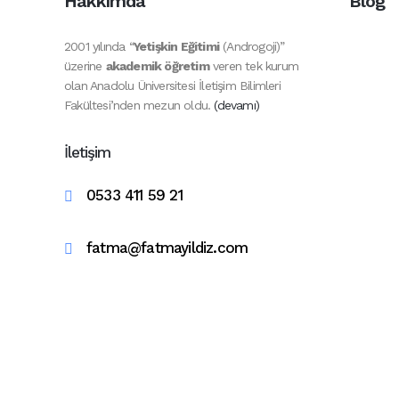
Hakkımda
Blog
2001 yılında “
Yetişkin Eğitimi
(Androgoji)”
üzerine
akademik öğretim
veren tek kurum
olan Anadolu Üniversitesi İletişim Bilimleri
Fakültesi’nden mezun oldu.
(devamı)
İletişim
0533 411 59 21
fatma@fatmayildiz.com