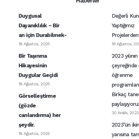
Haberler
Duygusal
Değerli Kur
Dayanıklılık – Bir
Yaptığımız
an için Durabilmek-
Projelerden
18 Ağustos, 2025
19 Ağustos, 20
Bir Taşınma
2023 yılının
Hikayesinin
çeyreğinde 
Duygular Geçidi
öğrenme
18 Ağustos, 2025
programları 
Birkaç tanes
Görselleştirme
paylaşıyoru
(gözde
30 Aralık, 2023
canlandırma) her
şeydir.
2023’ün ikin
18 Ağustos, 2025
yarısına ta