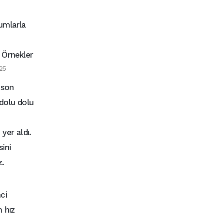
umlarla
 Örnekler
25
 son
dolu dolu
yer aldı.
ini
z.
ci
m hız