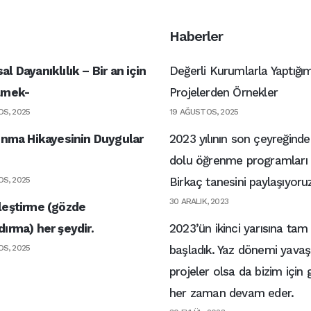
Haberler
l Dayanıklılık – Bir an için
Değerli Kurumlarla Yaptığım
lmek-
Projelerden Örnekler
S, 2025
19 AĞUSTOS, 2025
şınma Hikayesinin Duygular
2023 yılının son çeyreğinde
dolu öğrenme programları y
S, 2025
Birkaç tanesini paylaşıyoru
30 ARALIK, 2023
leştirme (gözde
ırma) her şeydir.
2023’ün ikinci yarısına tam 
S, 2025
başladık. Yaz dönemi yavaş
projeler olsa da bizim için 
her zaman devam eder.