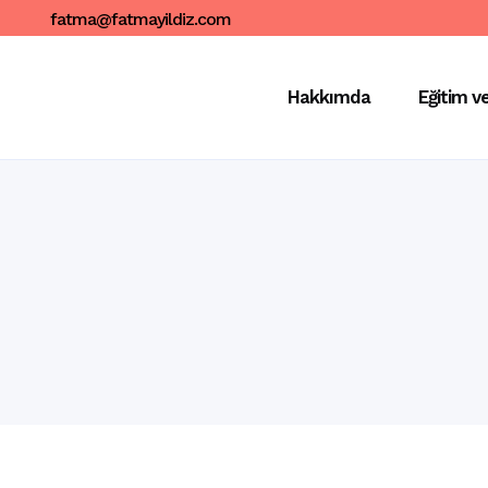
fatma@fatmayildiz.com
Hakkımda
Eğitim v
Ahmet Hamdi Tanpınar’dan güzellemeler.
Hayat o kadar güzel ki…
Sabah eski not defterlerimin içinde
kaybolmuş buldum kendimi. Kaybolmuş
dediğime bakmayın. Aldığım notları
okudukça daha çok kendime ulaştım.
Kendimi buldum. Ahmet...
06 Haziran, 2022