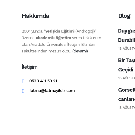
Hakkımda
Blog
Duygusa
2001 yılında “
Yetişkin Eğitimi
(Androgoji)”
üzerine
akademik öğretim
veren tek kurum
Durabi
olan Anadolu Üniversitesi İletişim Bilimleri
18 AĞUSTO
Fakültesi’nden mezun oldu.
(devamı)
Bir Ta
İletişim
Geçidi
18 AĞUSTO
0533 411 59 21
Görsel
fatma@fatmayildiz.com
canland
18 AĞUSTO