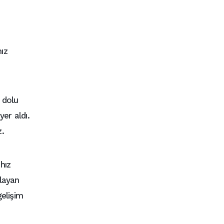
ız
 dolu
er aldı.
z.
hız
layan
gelişim