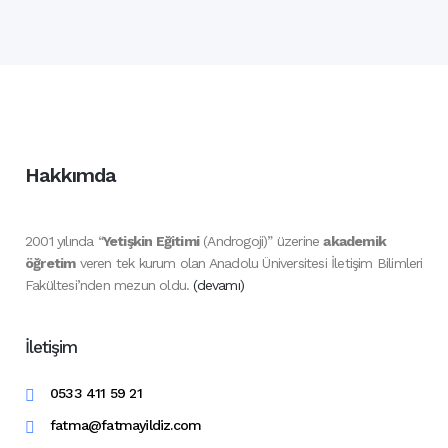
20 Aralık, 2021
Hakkımda
2001 yılında “
Yetişkin Eğitimi
(Androgoji)” üzerine
akademik
öğretim
veren tek kurum olan Anadolu Üniversitesi İletişim Bilimleri
Fakültesi’nden mezun oldu.
(devamı)
İletişim
0533 411 59 21
fatma@fatmayildiz.com